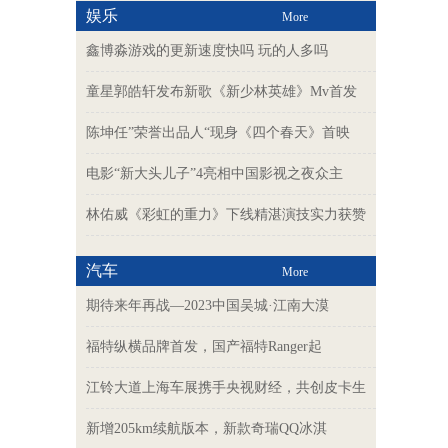
娱乐
More
鑫博淼游戏的更新速度快吗 玩的人多吗
童星郭皓轩发布新歌《新少林英雄》Mv首发
陈坤任”荣誉出品人“现身《四个春天》首映
电影“新大头儿子”4亮相中国影视之夜众主
林佑威《彩虹的重力》下线精湛演技实力获赞
汽车
More
期待来年再战—2023中国吴城·江南大漠
福特纵横品牌首发，国产福特Ranger起
江铃大道上海车展携手央视财经，共创皮卡生
新增205km续航版本，新款奇瑞QQ冰淇