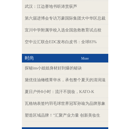
武汉：江边赛地书听涛赏荻芦
第六届进博会专访万豪国际集团大中华区总裁
宜川中学附属学校入选全国急救教育试点校
空中云汇联合EDC发布白皮书：全球83%
时尚
More
探秘ins小姐姐身材好到爆的秘诀
黛优佳油橄榄菁华水，承包整个夏天的清润滋
夏日户外8小时：流汗不脱妆，KATO-K
瓦格纳表签约羽毛球世界冠军孙瑜为品牌形象
塑造区域品牌！“汇聚产业力量 创新美妆生