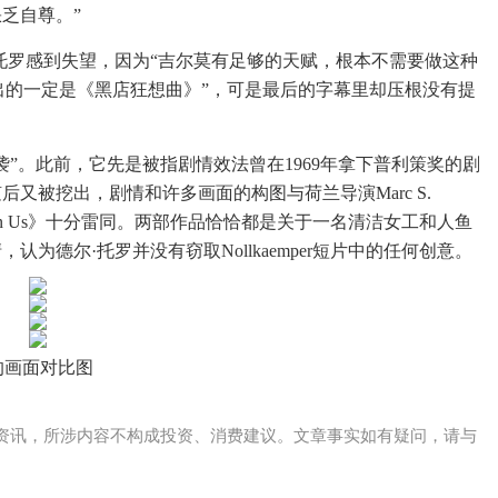
乏自尊。”
托罗感到失望，因为“吉尔莫有足够的天赋，根本不需要做这种
映出的一定是《黑店狂想曲》”，可是最后的字幕里却压根没有提
”。此前，它先是被指剧情效法曾在1969年拿下普利策奖的剧
indel著）。随后又被挖出，剧情和许多画面的构图与荷兰导演Marc S.
e Between Us》十分雷同。两部作品恰恰都是关于一名清洁女工和人鱼
为德尔·托罗并没有窃取Nollkaemper短片中的任何创意。
s》的画面对比图
资讯，所涉内容不构成投资、消费建议。文章事实如有疑问，请与