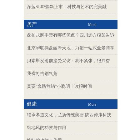
深蓝SL03焕新上市：科技与艺术的完美融
房产
More
盘扣式脚手架有哪些优点？四川远方模架告诉
北京华联操盘丽泽天地，力塑一站式全景商享
贝索斯发射前接受采访：我不紧张，很兴奋
我省将告别气荒
莫耍“套路营销”小聪明丨读报时间
健康
More
继承孝道文化，弘扬传统美德 陕西仲康科技
钻地风的功效与作用