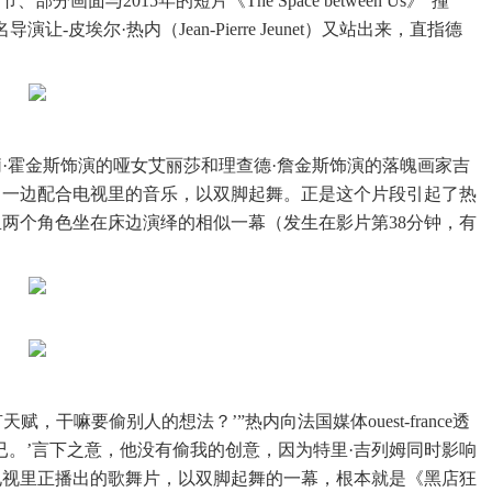
面与2015年的短片《The Space between Us》“撞
皮埃尔·热内（Jean-Pierre Jeunet）又站出来，直指德
莉·霍金斯饰演的哑女艾丽莎和理查德·詹金斯饰演的落魄画家吉
，一边配合电视里的音乐，以双脚起舞。正是这个片段引起了热
两个角色坐在床边演绎的相似一幕（发生在影片第38分钟，有
，干嘛要偷别人的想法？’”热内向法国媒体ouest-france透
而已。’言下之意，他没有偷我的创意，因为特里·吉列姆同时影响
电视里正播出的歌舞片，以双脚起舞的一幕，根本就是《黑店狂