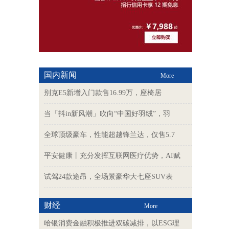
国内新闻
More
别克E5新增入门款售16.99万，座椅居
当「抖in新风潮」吹向“中国好羽绒”，羽
全球顶级豪车，性能超越锋兰达，仅售5.7
平安健康丨充分发挥互联网医疗优势，AI赋
试驾24款途昂，全场景豪华大七座SUV表
财经
More
哈银消费金融积极推进双碳减排，以ESG理