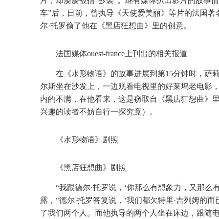
片，却屡屡被指“抄袭”。继有媒体扒出影片的故事情节、部分画
车”后，日前，曾执导《天使爱美丽》等片的法国著名导演让-
尔·托罗偷了他在《黑店狂想曲》里的创意。
法国媒体ouest-france上刊出的相关报道
在《水形物语》的故事进展到第15分钟时，萨
尔斯坐在沙发上，一边观看电视里的好莱坞老电影
内的不满，在他看来，这是窃取自《黑店狂想曲》里
兴趣的读者不妨自行一探究竟）。
《水形物语》剧照
《黑店狂想曲》剧照
“我跟德尔·托罗说，‘你那么有想象力，又那么有天赋
露，“德尔·托罗答复说，‘我们都欠特里·吉列姆的
了我们两个人。而他执导的两个人坐在床边，跟随