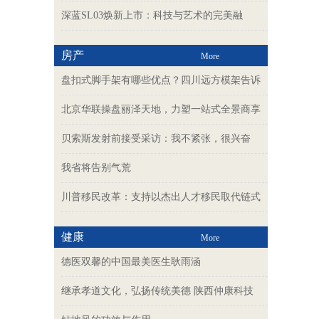
深蓝SL03焕新上市：科技与艺术的完美融
房产
More
盘扣式脚手架有哪些优点？四川远方模架告诉
北京华联操盘丽泽天地，力塑一站式全景商享
贝索斯发射前接受采访：我不紧张，很兴奋
我省将告别气荒
川普移民改革：支持以杰出人才移民取代链式
健康
More
德医双馨的中国最美医生耿雨涵
继承孝道文化，弘扬传统美德 陕西仲康科技