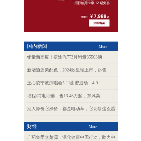
国内新闻
More
销量新高度！捷途汽车3月销量35503辆
新增逍遥紫配色，2024款星瑞上市，起售
王心凌宁波演唱会5.11甜蜜启动，4.9
增程/纯电可选，售13.46万起，东风奕
别人降价它涨价，都是电动车，它凭啥这么嚣
财经
More
广药集团李楚源：深化健康中国行动，助力中