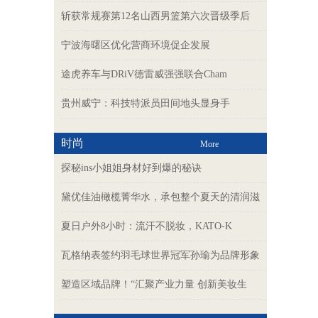
斩获常规赛第12名山西男篮第六次晋级季后
宁波海曙区优化营商环境促企发展
途虎养车与DRiV德雷威强强联合Cham
贵州威宁：科技特派员田间地头显身手
时尚
More
探秘ins小姐姐身材好到爆的秘诀
黛优佳油橄榄菁华水，承包整个夏天的清润滋
夏日户外8小时：流汗不脱妆，KATO-K
瓦格纳表签约羽毛球世界冠军孙瑜为品牌形象
塑造区域品牌！“汇聚产业力量 创新美妆生