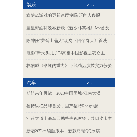
娱乐
More
鑫博淼游戏的更新速度快吗 玩的人多吗
童星郭皓轩发布新歌《新少林英雄》Mv首发
陈坤任”荣誉出品人“现身《四个春天》首映
电影“新大头儿子”4亮相中国影视之夜众主
林佑威《彩虹的重力》下线精湛演技实力获赞
汽车
More
期待来年再战—2023中国吴城·江南大漠
福特纵横品牌首发，国产福特Ranger起
江铃大道上海车展携手央视财经，共创皮卡生
新增205km续航版本，新款奇瑞QQ冰淇