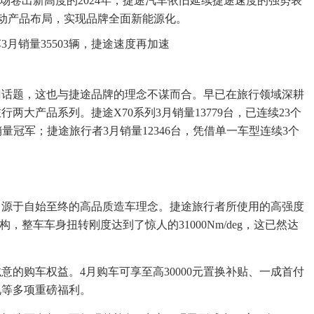
场卷出新高度的2024年，捷途汽车依旧延续捷途速度的强势表
动产品布局，实现品牌全面新能源化。
门话题，这也与捷途品牌的理念不谋而合。早已在旅行领域深耕
大产品系列。捷途X70系列3月销量13779台，已连续23个
量冠军；捷途旅行者3月销量12346台，凭借单一车型连续3个
，源于自始至终的高品质造车理念。捷途旅行者所使用的高强度
，整车车身扭转刚度达到了惊人的31000Nm/deg，这已然达
的购车权益。4月购车可享至高30000元置换补贴、一成首付
礼等多项重磅福利。