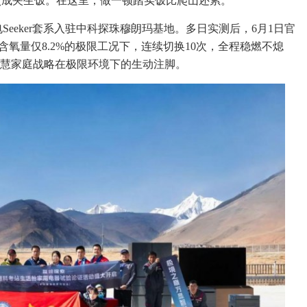
煮成夹生饭。在这里，做一顿踏实饭比爬山还累。
eeker套系入驻中科探珠穆朗玛基地。多日实测后，6月1日官
在含氧量仅8.2%的极限工况下，连续切换10次，全程稳燃不熄
智慧家庭战略在极限环境下的生动注脚。