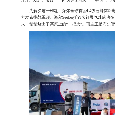
洋洋地发红、发虚，一阵风过来就灭，一锅粥常常
为解决这一难题，海尔全球首套L4级智能体厨电S
方发布挑战视频。海尔Seeker托管烹饪燃气灶成功
火，稳稳烧出了高原上的“一把火”。而这正是海尔