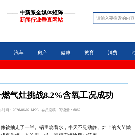
—— 中新系全媒体矩阵 ——
新闻行业垂直网站
汽车
房产
健康
教育
消费
er燃气灶挑战8.2%含氧工况成功
时间：2026-06-02 14:23 会员投稿
阅读量：6062
薄得像被抽走了一半。锅里烧着水，半天不见动静。灶上的火苗懒