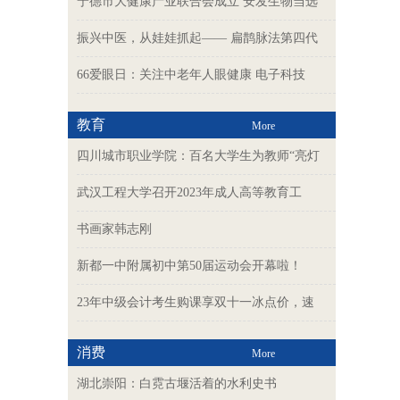
宁德市大健康产业联合会成立 安发生物当选
振兴中医，从娃娃抓起—— 扁鹊脉法第四代
66爱眼日：关注中老年人眼健康 电子科技
教育
More
四川城市职业学院：百名大学生为教师“亮灯
武汉工程大学召开2023年成人高等教育工
书画家韩志刚
新都一中附属初中第50届运动会开幕啦！
23年中级会计考生购课享双十一冰点价，速
消费
More
湖北崇阳：白霓古堰活着的水利史书