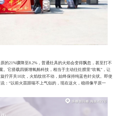
的21%骤降至8.2%，普通灶具的火焰会变得飘忽，甚至打不
的答案。它搭载四驱增氧舱科技，相当于主动往灶膛里“吹氧”，让
旋拧开关10次，火焰纹丝不动，始终保持纯蓝色针尖状。即使
说：“以前火苗跟喘不上气似的，现在这火，稳得像平原一