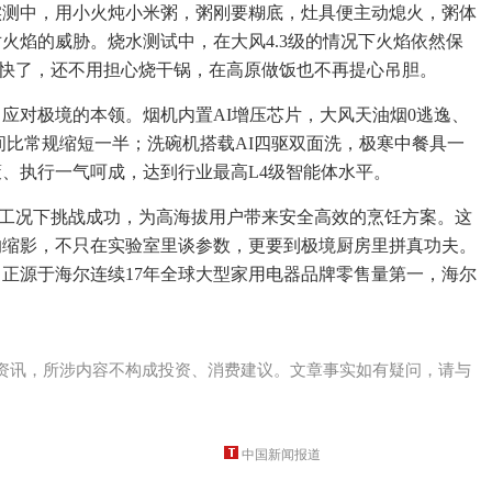
实测中，用小火炖小米粥，粥刚要糊底，灶具便主动熄火，粥体
火焰的威胁。烧水测试中，在大风4.3级的情况下火焰依然保
了饭快了，还不用担心烧干锅，在高原做饭也不再提心吊胆。
应对极境的本领。烟机内置AI增压芯片，大风天油烟0逃逸、
间比常规缩短一半；洗碗机搭载AI四驱双面洗，极寒中餐具一
、决策、执行一气呵成，达到行业最高L4级智能体水平。
低含氧工况下挑战成功，为高海拔用户带来安全高效的烹饪方案。这
的缩影，不只在实验室里谈参数，更要到极境厨房里拼真功夫。
正源于海尔连续17年全球大型家用电器品牌零售量第一，海尔
资讯，所涉内容不构成投资、消费建议。文章事实如有疑问，请与
中国新闻报道