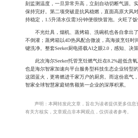
刻监测温度，一旦异常升高，立刻自动切断气源。
保持完好。第二项突破是抗风稳燃，直面高原大风对
持稳定，1.5升清水仅需3分钟便很快冒泡。火旺
不光灶具，烟机、蒸烤箱、洗碗机也各自拿出了
不倒灌；蒸烤箱以4D热风配合微波，高海拔烹饪时
键洗净。整套Seeker厨电搭载AI之眼2.0，感知
此次海尔Seeker托管烹饪燃气灶在8.2%超
也是海尔智家加速向平台服务型科技生态企业转型
这团蓝火，更将燃进千家万户的厨房。而这份底气，
智家全球智慧家庭销售额第一企业的深厚积累。
声明：本网转发此文章，旨在为读者提供更多信息
有关方核实，文章观点非本网观点，仅供读者参考。