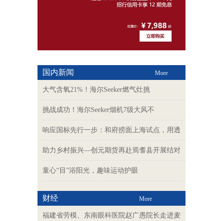
国内新闻
More
大气含氧21%！海尔Seeker燃气灶挑
挑战成功！海尔Seeker烟机7级大风不
响应国标先行一步：和府捞面上海试点，用透
助力乡村振兴—创元期货再赴焉耆县开展结对
童心“目”浴阳光，趣味运动护眼
财经
More
福建省劳模、东南眼科医院赵广愚院长走进麦