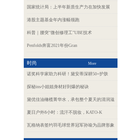
国家统计局：上半年新质生产力在加快发展
港股主题基金年内涨幅领跑
科普｜腰突“微创修理工”UBE技术
Penfolds奔富2021年份Gran
时尚
More
诺奖科学家助力科研！黛安蒂深耕50+护肤
探秘ins小姐姐身材好到爆的秘诀
黛优佳油橄榄菁华水，承包整个夏天的清润滋
夏日户外8小时：流汗不脱妆，KATO-K
瓦格纳表签约羽毛球世界冠军孙瑜为品牌形象