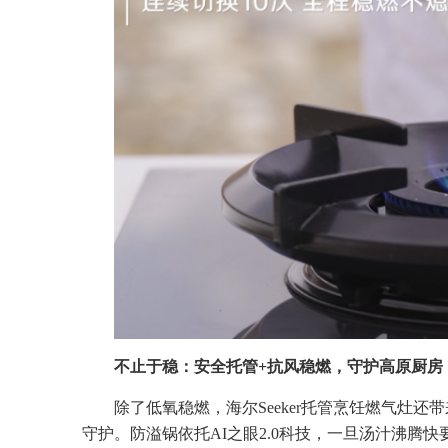
不止于稳：
安全托管+抗风稳燃，守护高原厨房
除了低氧稳燃，海尔Seeker托管烹饪燃气灶
守护。防溢锅依托AI之眼2.0科技，一旦汤汁沸腾