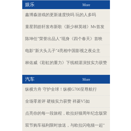
娱乐
More
鑫博淼游戏的更新速度快吗 玩的人多吗
童星郭皓轩发布新歌《新少林英雄》Mv首发
陈坤任”荣誉出品人“现身《四个春天》首映
电影“新大头儿子”4亮相中国影视之夜众主
林佑威《彩虹的重力》下线精湛演技实力获赞
汽车
More
纵横方舟 守护全球！纵横G700至尊航行
全场零差评 硬核实力获赞 祥菱V5如
点亮你的每一段旅程，欧拉好猫周年纪念版荣
双节购车福利限时放送，与欧拉闪电猫一起“