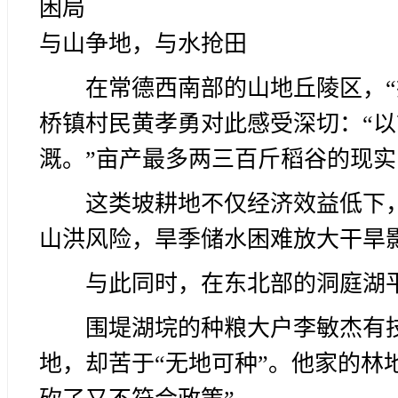
困局
与山争地，与水抢田
在常德西南部的山地丘陵区，
桥镇村民黄孝勇对此感受深切：“
溉。”亩产最多两三百斤稻谷的现
这类坡耕地不仅经济效益低下
山洪风险，旱季储水困难放大干旱
与此同时，在东北部的洞庭湖平
围堤湖垸的种粮大户李敏杰有
地，却苦于“无地可种”。他家的林