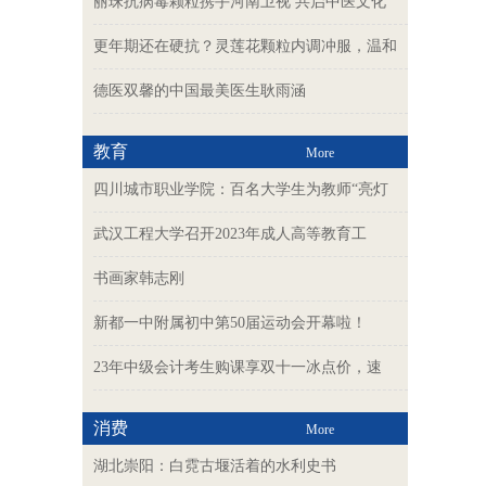
丽珠抗病毒颗粒携手河南卫视 共启中医文化
更年期还在硬抗？灵莲花颗粒内调冲服，温和
德医双馨的中国最美医生耿雨涵
教育
More
四川城市职业学院：百名大学生为教师“亮灯
武汉工程大学召开2023年成人高等教育工
书画家韩志刚
新都一中附属初中第50届运动会开幕啦！
23年中级会计考生购课享双十一冰点价，速
消费
More
湖北崇阳：白霓古堰活着的水利史书