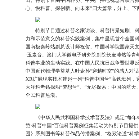
出。特别节目由中国科协、中央广播电视总台联合摄
心、悦科普、探创新、向未来”四大篇章，分上、下
特别节目通过科普名家访谈、科普情景短剧、
力和示范意义的科普实践案例，集中呈现首个全国
国南极秦岭站副总设计师祝贺、中国科学院国家天
·玉素音、澳门大学微电子研究院副院长麦沛然等青
科普事业的生动实践。在中国人民抗日战争暨世界反
中国近代物理学奠基人叶企孙“穿越时空”的感人对
XR扩展现实技术建起一列“科普中国号”高铁班列
大洋科考钻探船“梦想号”、“无尽探索：中国的航
全民科普热潮。
《中华人民共和国科学技术普及法》规定“每年9
赞·科普中国”百佳科普案例征集活动为特别节目提
园》系列图书等科普作品传播案例、“格致论道”科学