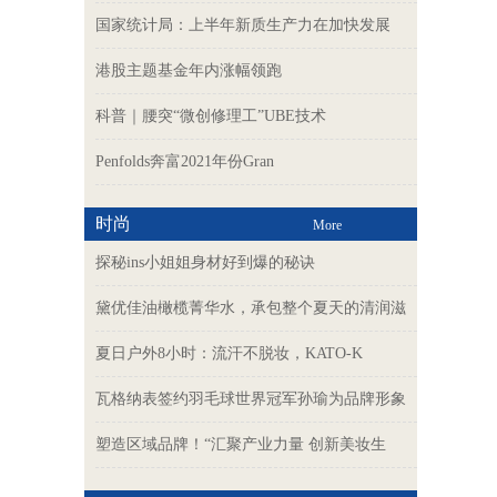
国家统计局：上半年新质生产力在加快发展
港股主题基金年内涨幅领跑
科普｜腰突“微创修理工”UBE技术
Penfolds奔富2021年份Gran
时尚
More
探秘ins小姐姐身材好到爆的秘诀
黛优佳油橄榄菁华水，承包整个夏天的清润滋
夏日户外8小时：流汗不脱妆，KATO-K
瓦格纳表签约羽毛球世界冠军孙瑜为品牌形象
塑造区域品牌！“汇聚产业力量 创新美妆生