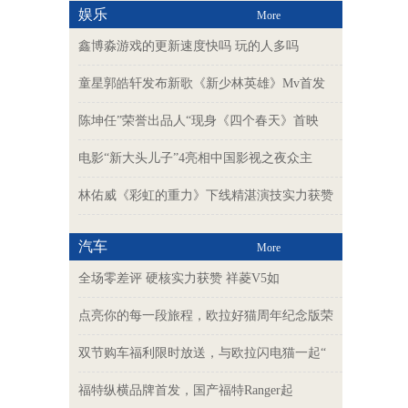
娱乐
More
鑫博淼游戏的更新速度快吗 玩的人多吗
童星郭皓轩发布新歌《新少林英雄》Mv首发
陈坤任”荣誉出品人“现身《四个春天》首映
电影“新大头儿子”4亮相中国影视之夜众主
林佑威《彩虹的重力》下线精湛演技实力获赞
汽车
More
全场零差评 硬核实力获赞 祥菱V5如
点亮你的每一段旅程，欧拉好猫周年纪念版荣
双节购车福利限时放送，与欧拉闪电猫一起“
福特纵横品牌首发，国产福特Ranger起