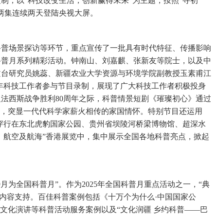
制，以“科技改变生活，创新赢得未来”为主题，按照“寻初
两集连续两天登陆央视大屏。
科普场景探访等环节，重点宣传了一批具有时代特征、传播影响
科普月系列精彩活动。钟南山、刘嘉麒、张新友等院士，以及中
文台研究员姚蕊、新疆农业大学资源与环境学院副教授玉素甫江
年科技工作者参与节目录制，展现了广大科技工作者积极投身
法西斯战争胜利80周年之际，科普情景短剧《璀璨初心》通过
话，突显一代代科学家薪火相传的家国情怀。特别节目还运用
，穿行在东北虎豹国家公园、贵州省坝陵河桥梁博物馆、超深水
天、航空及航海”香港展览中，集中展示全国各地科普亮点，掀起
月为全国科普月”。作为2025年全国科普月重点活动之一，“典
供内容支持。百佳科普案例包括《十万个为什么·中国国家公
文化演讲等科普活动服务案例以及“文化润疆 乡约科普——巴