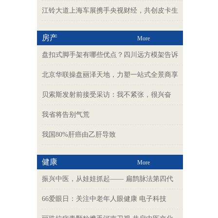
江铃大道上海车展携手央视财经，共创皮卡生
房产
More
盘扣式脚手架有哪些优点？四川远方模架告诉
北京华联操盘丽泽天地，力塑一站式全景商享
贝索斯发射前接受采访：我不紧张，很兴奋
我省将告别气荒
我国80%肝癌由乙肝导致
健康
More
振兴中医，从娃娃抓起—— 扁鹊脉法第四代
66爱眼日：关注中老年人眼健康 电子科技